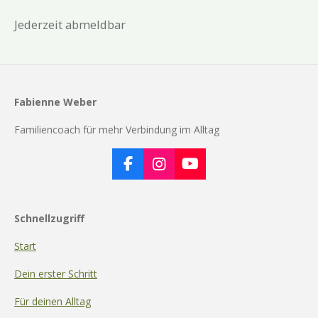
Jederzeit abmeldbar
Fabienne Weber
Familiencoach für mehr Verbindung im Alltag
F
I
Y
a
n
o
c
s
u
e
t
T
Schnellzugriff
b
a
u
o
g
b
Start
o
r
e
k
a
Dein erster Schritt
m
Für deinen Alltag